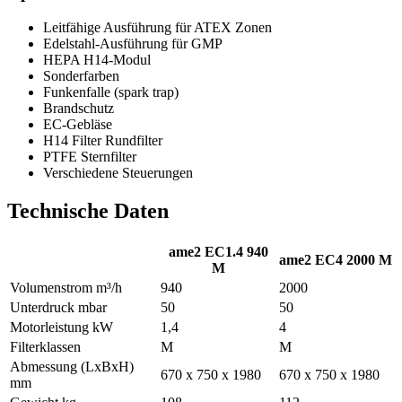
Leitfähige Ausführung für ATEX Zonen
Edelstahl-Ausführung für GMP
HEPA H14-Modul
Sonderfarben
Funkenfalle (spark trap)
Brandschutz
EC-Gebläse
H14 Filter Rundfilter
PTFE Sternfilter
Verschiedene Steuerungen
Technische Daten
ame2 EC1.4 940
ame2 EC4 2000 M
M
Volumenstrom m³/h
940
2000
Unterdruck mbar
50
50
Motorleistung kW
1,4
4
Filterklassen
M
M
Abmessung (LxBxH)
670 x 750 x 1980
670 x 750 x 1980
mm